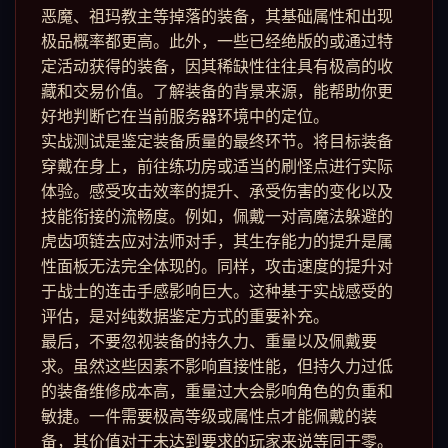
恶魔、祖玛教主等掉落的装备，其基础属性和出现
极品概率都更高。此外，一些已经绝版的或通过特
定活动获得的装备，因其稀缺性往往具有极高的收
藏和交易价值。了解装备的背景来源，能帮助你更
好地判断它在当前服务器环境中的定位。
实战测试是鉴定装备质量的最终环节。将目标装备
穿戴在身上，前往练功房或适当的刷怪点进行实际
体验。感受攻击效率的提升、承受伤害的变化以及
技能衔接的流畅度。例如，佩戴一对高魔法躲避的
虎齿项链去应对法师对手，其生存能力的提升是属
性面板无法完全体现的。同样，攻击速度的提升对
于战士的连击手感影响巨大。这种基于实战感受的
评估，是对纯数据鉴定方式的重要补充。
最后，不要忽视装备的持久力、重量以及佩戴要
求。虽然这些因素不影响直接性能，但持久力过低
的装备维修成本高，重量过大会影响角色的负重和
敏捷。一件需要极高等级或属性点才能佩戴的装
备，其价值对于未达到要求的玩家来说等同于零。