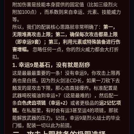
附加伤害是技能本身提供的固定值（比如三级烈火
附加100点），而系数则来自幸运、元素、技能威力
等。
所以，我们的配装核心思路就非常明确了：
第一，
无限堆高攻击上限；第二，确保每次攻击都是上限
（即幸运9套）；第三，利用元素或特殊装备进行伤
害增幅。
忽略任何一点，你的烈火威力都会大打折
扣。
1. 幸运9是基石，没有就是刮痧
这是最最最重要的一条！没有幸运9，你攻击上限再
高也是白搭。因为烈火剑法CD长，如果一刀砍下去
触发的是攻击下限，那心态直接爆炸。标准配置是
武器喝祝福油到幸运+7（这是最难的），然后配一
条
白色虎齿项链（幸运+2）
或者更极品的
运2记忆项
链
。在私服里，有时会有运3甚至运4的项链，那就
能解放武器的压力。记住，幸运9是烈火战士的毕业
门槛，配装一切以此为前提。