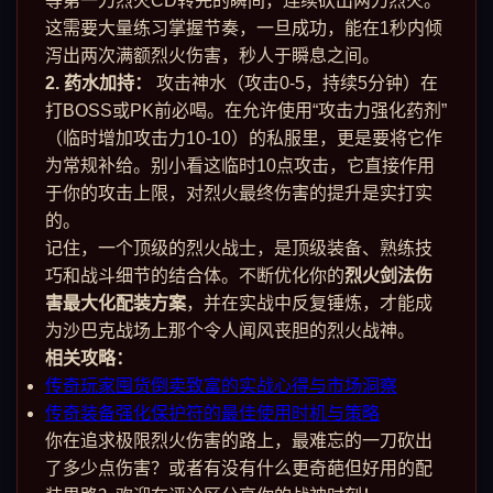
等第一刀烈火CD转完的瞬间，连续砍出两刀烈火。
这需要大量练习掌握节奏，一旦成功，能在1秒内倾
泻出两次满额烈火伤害，秒人于瞬息之间。
2. 药水加持：
攻击神水（攻击0-5，持续5分钟）在
打BOSS或PK前必喝。在允许使用“攻击力强化药剂”
（临时增加攻击力10-10）的私服里，更是要将它作
为常规补给。别小看这临时10点攻击，它直接作用
于你的攻击上限，对烈火最终伤害的提升是实打实
的。
记住，一个顶级的烈火战士，是顶级装备、熟练技
巧和战斗细节的结合体。不断优化你的
烈火剑法伤
害最大化配装方案
，并在实战中反复锤炼，才能成
为沙巴克战场上那个令人闻风丧胆的烈火战神。
相关攻略：
传奇玩家囤货倒卖致富的实战心得与市场洞察
传奇装备强化保护符的最佳使用时机与策略
你在追求极限烈火伤害的路上，最难忘的一刀砍出
了多少点伤害？或者有没有什么更奇葩但好用的配