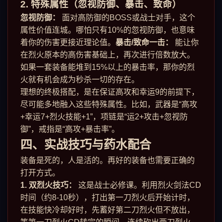
2. 特殊属性（忽视防御、暴击、致命）
忽视防御：
面对高防御的BOSS或战士对手，这个
属性价值连城。哪怕只有10%的忽视防御，也意味
着你的伤害更接近理论值。
暴击/致命一击：
能让你
在烈火原本的高伤害基础上，再次进行倍数放大。
如果一套装备能堆到15%以上的暴击率，那你的烈
火就有机会成为秒杀一切的存在。
理想的终极搭配，是在保证高攻和幸运9的前提下，
尽可能多地融入这些特殊属性。比如，武器是“高攻
+幸运7+烈火技能+1”，项链是“运2+攻击+忽视防
御”，戒指是“高攻+暴击率”。
四、实战技巧与药水配合
装备是死的，人是活的。再好的装备也需要正确的
打开方式。
1. 双烈火技巧：
这是战士必修课。利用烈火剑法CD
时间（约8-10秒），打出第一刀烈火后开始计时，
在技能快冷却好时，先蓄好第二刀烈火但不放出，