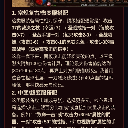
1. 常规复古/微变服搭配
这类服装备属性相对保守，顶级搭配通常是：
攻击
37的裁决之杖（幸运+7）
+
圣战戒指一对（每枚攻
击0-7）
+
圣战手镯一对（每只攻击2-3）
+
圣战项
链（攻击3-6）
+
攻击0-1的黑铁头盔
+
攻击1-3的雷
霆战甲（或更高攻击的铠甲）
。
这样一套下来，面板攻击能轻松突破80点。以三级
烈火附加100点伤害计算，理论最大伤害值能达到
(80+100)=180点，再算上对方的防御减免。我曾用
这套在祖玛七层，一刀烈火秒过只有40点血的祖玛
雕像，那种快感无与伦比。
2. 中变/超变服搭配
这类服装备攻击加成夸张，选择更多元。核心思想
是选择“攻击上限百分比加成”或直接加大量攻击的装
备。例如：
“致命一击”或“攻击力+30%”属性的武
器
、
一对“攻击+50”的戒指
、
带“忽视防御”属性的手