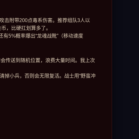
，攻击附带200点毒系伤害。推荐组队3人以
0金币，比硬扛划算多了。
它还有5%概率爆出“龙魂战靴”（移动速度
错会传送到随机位置，浪费大量时间。我上次
：先清掉小兵，否则会无限复活。战士用“野蛮冲