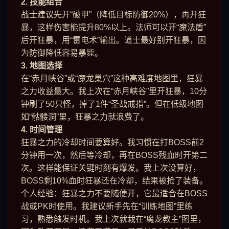
2. 技能组合
战士建议先开“破甲”（降低目标防御20%），再开狂
暴，这样伤害能提升80%以上。法师可以开“魔法盾”
后开狂暴，用“雷电术”输出。道士最好别开狂暴，因
为防御降低容易暴毙。
3. 地图选择
在“赤月峡谷”或“魔龙巢穴”这种高难度地图里，狂暴
之力收益最大。我上次在“赤月峡谷”里开狂暴，10分
钟刷了50只怪，掉了1件“圣战戒指”。但在低级地图
如“骷髅洞”里，狂暴之力就浪费了。
4. 时间管理
狂暴之力的冷却时间要算好。我习惯在打BOSS前2
分钟用一次，然后等冷却，再在BOSS残血时开第二
次。这样能保证关键时刻有爆发。我上次没算好，
BOSS剩10%血时狂暴还在冷却，结果被抢了装备。
个人经验：狂暴之力不要随便开，它最适合在BOSS
战或PK时使用。我建议新手先在“训练地图”里练
习，熟悉触发时机。我上次就栽在“魔龙教主”图里，