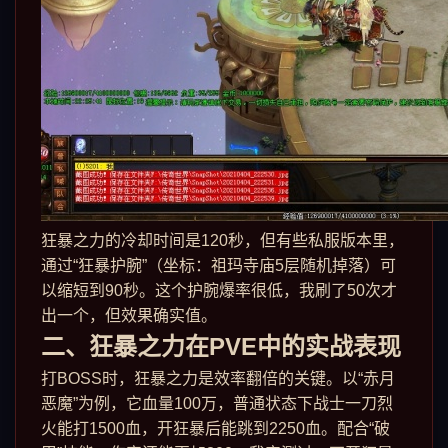
狂暴之力的冷却时间是120秒，但有些私服版本里，
通过“狂暴护腕”（坐标：祖玛寺庙5层随机掉落）可
以缩短到90秒。这个护腕爆率很低，我刷了50次才
出一个，但效果确实值。
二、狂暴之力在PVE中的实战表现
打BOSS时，狂暴之力是效率翻倍的关键。以“赤月
恶魔”为例，它血量100万，普通状态下战士一刀烈
火能打1500血，开狂暴后能跳到2250血。配合“破