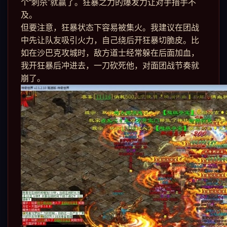
个“刺杀”就赢了。狂暴之力的爆发力让对手措手不
及。
但要注意，狂暴状态下容易被集火。我建议在团战
中先让队友吸引火力，自己绕后开狂暴切脆皮。比
如在沙巴克攻城时，敌方道士经常躲在后面加血，
我开狂暴后冲进去，一刀砍死他，对面团战节奏就
崩了。