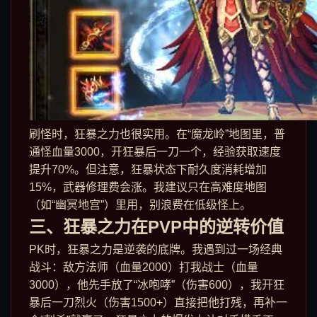
刷怪时，狂暴之力也很实用。在“魔龙岭”地图里，普
通怪血量3000，开狂暴后一刀一个，经验获取速度
提升70%。但注意，狂暴状态下耐久度消耗增加
15%，武器修理费会涨。我建议只在高难度地图
（如“幽冥地宫”）里用，别浪费在低级怪上。
三、狂暴之力在PVP中的逆转价值
PK时，狂暴之力是逆袭的底牌。我遇到过一场经典
战斗：敌方法师（血量2000）打我战士（血量
3000），他先手放了“冰咆哮”（伤害600），我开狂
暴后一刀烈火（伤害1500+）直接把他打残，再补一