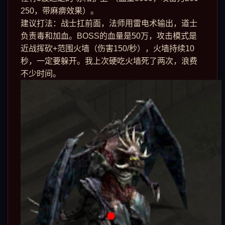
250，带麻痹效果）。
建议打法：战士扛前面，法师用雷电术输出，道士
负责毒和加血。BOSS的血量是50万，攻击模式是
近战挥砍+范围火墙（伤害150/秒），火墙持续10
秒，一定要躲开。我上次硬吃火墙死了两次，浪费
不少时间。