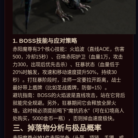
1. BOSS技能与应对策略
赤阳魔尊有3个核心技能：火焰波（直线AOE，伤害
500，冷却15秒）、召唤赤阳护卫（血量1万，攻击
力300，出现后优先击杀）、狂暴状态（血量低于
20%时触发，攻速和移动速度提升50%，持续30
秒）。打狂暴阶段时，法师一定要拉开距离，战士
最好带上盾牌（比如圣战盾牌，防御+15）。
避坑指南：BOSS的火焰波是直线攻击，站在它背后
就能完全规避。另外，狂暴期间它会释放全屏火
墙，这时候必须提前喝下“魔抗药水”（可在幻境商人
处购买，5000金币一瓶），否则掉血速度极快。
三、掉落物分析与极品概率
赤阳魔尊必掉1件赤阳装备（头盔、项链、手镯、戒