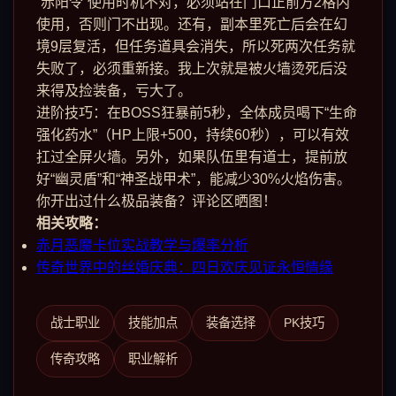
“赤阳令”使用时机不对，必须站在门口正前方2格内
使用，否则门不出现。还有，副本里死亡后会在幻
境9层复活，但任务道具会消失，所以死两次任务就
失败了，必须重新接。我上次就是被火墙烫死后没
来得及捡装备，亏大了。
进阶技巧：在BOSS狂暴前5秒，全体成员喝下“生命
强化药水”（HP上限+500，持续60秒），可以有效
扛过全屏火墙。另外，如果队伍里有道士，提前放
好“幽灵盾”和“神圣战甲术”，能减少30%火焰伤害。
你开出过什么极品装备？评论区晒图！
相关攻略：
赤月恶魔卡位实战教学与爆率分析
传奇世界中的丝婚庆典：四日欢庆见证永恒情缘
战士职业
技能加点
装备选择
PK技巧
传奇攻略
职业解析